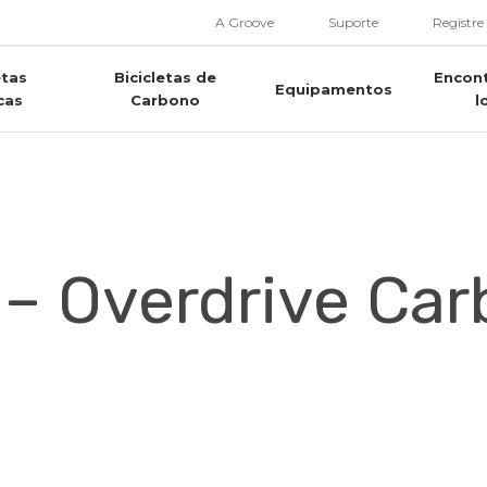
A Groove
Suporte
Registre
etas
Bicicletas de
Encon
Equipamentos
cas
Carbono
l
– Overdrive Car