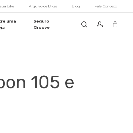
Menu
 sua bike
Arquivo de Bikes
Blog
Fale Conosco
tre uma
Seguro
Buscar..
account
oja
Groove
bon 105 e