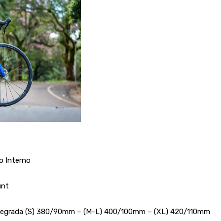
o Interno
ount
ntegrada (S) 380/90mm – (M-L) 400/100mm – (XL) 420/110mm