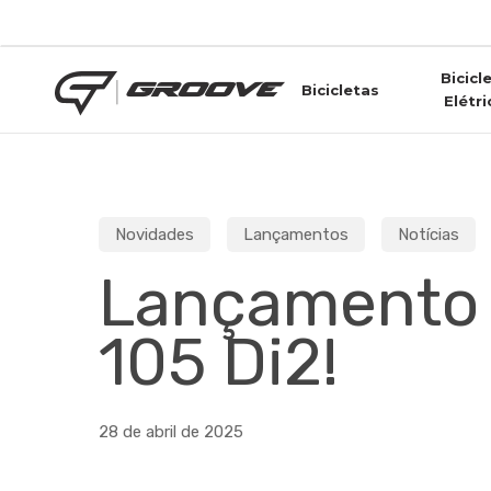
Skip
to
main
Bicicl
content
Bicicletas
Elétri
Novidades
Lançamentos
Notícias
Lançamento 
105 Di2!
28 de abril de 2025