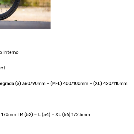
o Interno
ount
ntegrada (S) 380/90mm – (M-L) 400/100mm – (XL) 420/110mm
 170mm I M (52) – L (54) – XL (56) 172.5mm