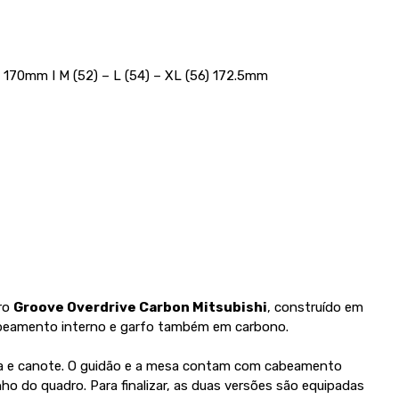
 170mm I M (52) – L (54) – XL (56) 172.5mm
ro
Groove Overdrive Carbon Mitsubishi
, construído em
abeamento interno e garfo também em carbono.
esa e canote. O guidão e a mesa contam com cabeamento
o do quadro. Para finalizar, as duas versões são equipadas