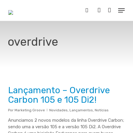
Skip
Menu
to
Buscar..
account
main
content
overdrive
Lançamento – Overdrive
Carbon 105 e 105 Di2!
Por
Marketing Groove
Novidades
,
Lançamentos
,
Notícias
Anunciamos 2 novos modelos da linha Overdrive Carbon;
sendo uma a versão 105 e a versão 105 Di2. A Overdrive