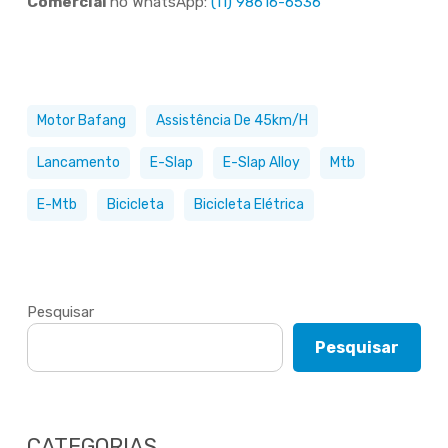
Comercial
no WhatsApp:
(11) 98616-6536
Motor Bafang
Assistência De 45km/h
Lancamento
E-Slap
E-Slap Alloy
Mtb
E-Mtb
Bicicleta
Bicicleta Elétrica
Pesquisar
Pesquisar
CATEGORIAS