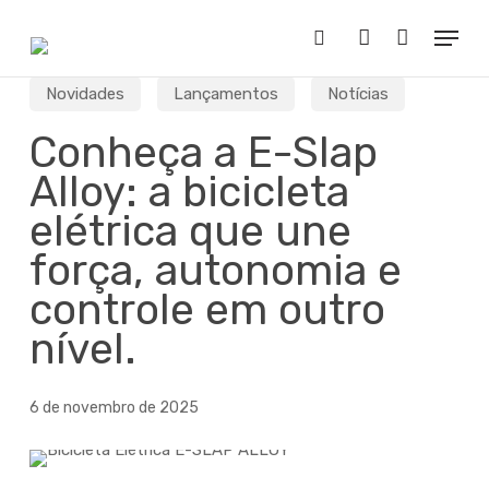
Skip
Menu
to
Buscar..
account
main
content
Novidades
Lançamentos
Notícias
Conheça a E-Slap
Alloy: a bicicleta
elétrica que une
força, autonomia e
controle em outro
nível.
6 de novembro de 2025