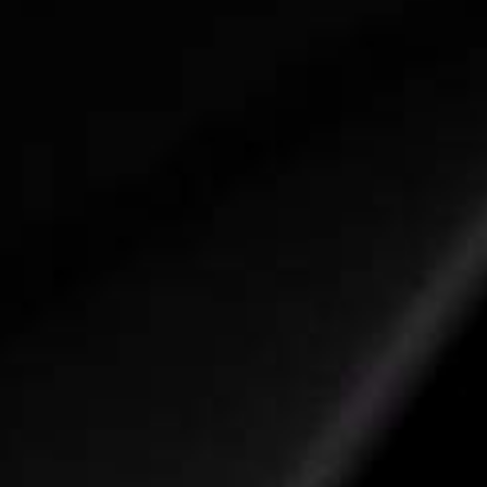
Mesa
Groove Alumínio 31.8mm
Canote
Groove Alumínio 27,2mm
Abraçadeira de selim
Groove Blocagem alumínio 31,8mm
loja
Selim
Groove
Câmbio traseiro
Shimano Tourney TX55 7V