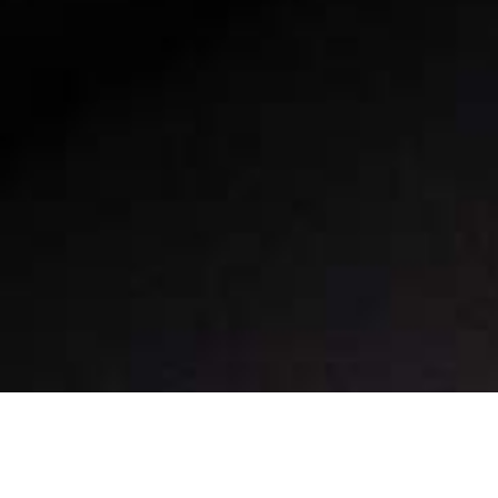
perto de você
Saiba mais
Comprar