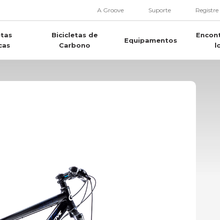
A Groove
Suporte
Registre
etas
Bicicletas de
Encon
Equipamentos
cas
Carbono
l