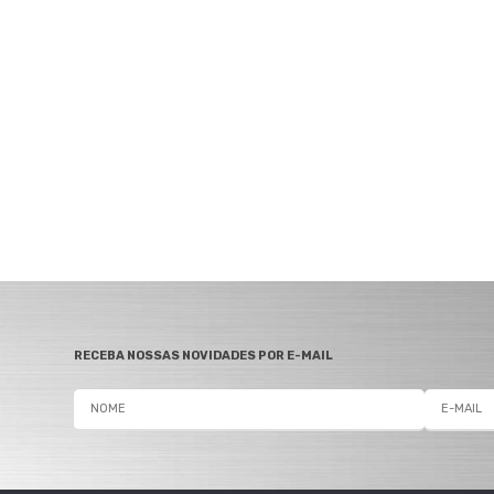
Bicicletas Elétricas
Bicicletas de Montanha
Freios
Bicicletas de Estrada
Bicicletas Urbanas
Bicicletas Infantis
Rodas
RECEBA NOSSAS NOVIDADES POR E-MAIL