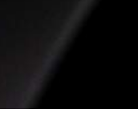
Câmbio dianteiro
Shimano TZ21 3v
Trocador
Shimano EZ Fire-EF51
Pedivela
Shimano FC-TY301 42/34/24T
Corrente
Shimano
Cassete ou roda livre
Shimano TZ21 14-28D 7s
Movimento central
Institucional
Groove Selado "smooth Tunning"