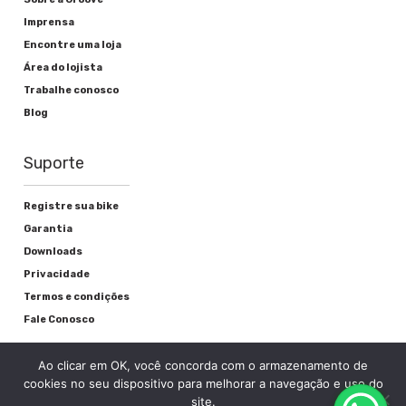
Imprensa
Alavanca de freio
Encontre uma loja
Área do lojista
Shimano EZ Fire-EF51
Trabalhe conosco
Freio
Blog
Shimano Disco BR-TX805 Mecânico
Suporte
Registre sua bike
Rodas
Garantia
Downloads
Cubos
Privacidade
Termos e condições
Shimano RM33
Fale Conosco
Raios
Ao clicar em OK, você concorda com o armazenamento de
Aço Inox preto
cookies no seu dispositivo para melhorar a navegação e uso do
site.