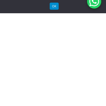
Aros
OK
Groove Aluminio Parede Dupla
RECEBA NOSSAS NOVIDADES POR E-MAIL
Pneu
Chaoyang MTB 29"x 2.10"
Detalhes
Garantia quadro
Vitalicia
Garantia componentes
SIGA A GROOVE NAS REDES
06 meses
Instagram
Instagram
Instagram
Instagram