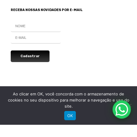
RECEBA NOSSAS NOVIDADES POR E-MAIL
SIGA A GROOVE NAS REDES
Ao clicar em OK, você concorda com o armazenamento de
cookies no seu dispositivo para melhorar a navegação e uso do
Instagram
Instagram
Instagram
Instagram
site.
OK
Groove Bikes Ltda. Todos os direitos reservados. Site por
NaçãoDesign
|
Política de privacidade