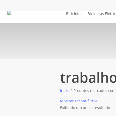
Skip
to
Bicicletas
Bicicletas Elétri
main
content
trabalho
trabalh
Início
Produtos marcados com a
Mostrar
Fechar
filtros
Exibindo um único resultado