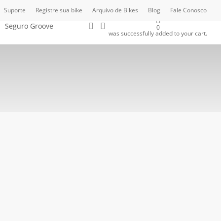
Suporte
Registre sua bike
Arquivo de Bikes
Blog
Fale Conosco
Buscar..
account
Seguro Groove
0
was successfully added to your cart.