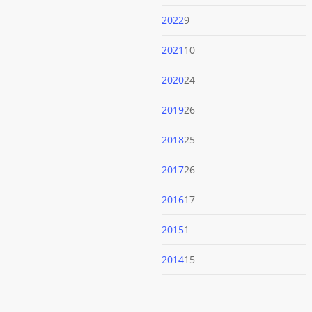
produtos
9
2022
9
produtos
10
2021
10
produtos
24
2020
24
produtos
26
2019
26
produtos
25
2018
25
produtos
26
2017
26
produtos
17
2016
17
produtos
1
2015
1
produto
15
2014
15
produtos