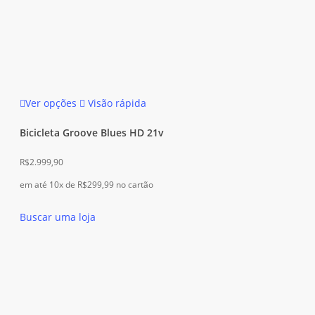
Este
Ver opções
Visão rápida
produto
tem
Bicicleta Groove Blues HD 21v
várias
R$
2.999,90
variantes.
As
em até 10x de
R$
299,99
no cartão
opções
Buscar uma loja
podem
ser
escolhidas
na
página
do