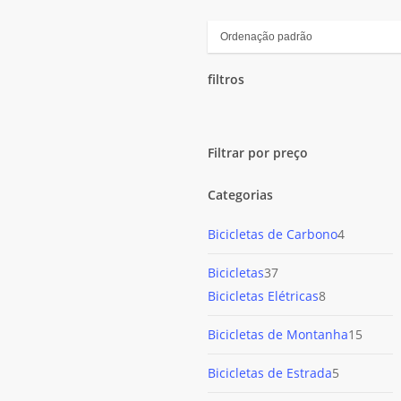
filtros
Close
Filters
Filtrar por preço
Categorias
4
Bicicletas de Carbono
4
produtos
37
Bicicletas
37
produtos
8
Bicicletas Elétricas
8
produtos
15
Bicicletas de Montanha
15
produ
5
Bicicletas de Estrada
5
produtos