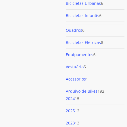
6
Bicicletas Urbanas
6
produtos
6
Bicicletas Infantis
6
produtos
6
Quadros
6
produtos
8
Bicicletas Elétricas
8
produtos
6
Equipamentos
6
produtos
5
Vestuário
5
produtos
1
Acessórios
1
produto
192
Arquivo de Bikes
192
15
produtos
2024
15
produtos
12
2025
12
produtos
13
2023
13