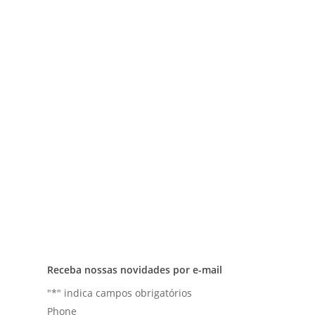
Comprar
Bicicletas Elétricas
Bicicletas de Montanha
Bicicletas de Estrada
Bicicletas Urbanas
Bicicletas Infantis
Receba nossas novidades por e-mail
"
*
" indica campos obrigatórios
Phone