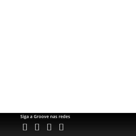
Suporte
Registre sua bike
Garantia
Downloads
Privacidade
Termos e condições
Fale Conosco
Siga a Groove nas redes
Instagram
Instagram
Instagram
Instagram