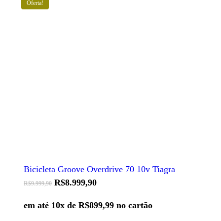
Oferta!
Este
produto
tem
várias
variantes.
As
opções
Bicicleta Groove Overdrive 70 10v Tiagra
podem
ser
O
O
R$
8.999,90
R$
9.999,90
escolhidas
preço
preço
na
original
atual
em até 10x de
R$
899,99
no cartão
página
era:
é:
do