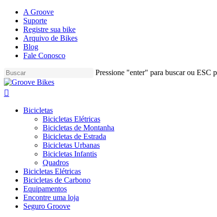
Skip
A Groove
to
Suporte
main
Registre sua bike
content
Arquivo de Bikes
Blog
Fale Conosco
Pressione "enter" para buscar ou ESC pa
Close
Search
Buscar..
account
Menu
Bicicletas
Bicicletas Elétricas
Bicicletas de Montanha
Bicicletas de Estrada
Bicicletas Urbanas
Bicicletas Infantis
Quadros
Bicicletas Elétricas
Bicicletas de Carbono
Equipamentos
Encontre uma loja
Seguro Groove