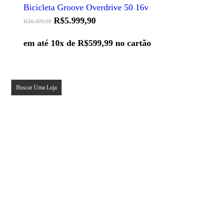
opções
Bicicleta Groove Overdrive 50 16v
podem
ser
O
O
R$
5.999,90
R$
6.499,90
escolhidas
preço
preço
na
original
atual
em até 10x de
R$
599,99
no cartão
página
era:
é:
do
R$6.499,90.
R$5.999,90.
produto
Buscar Uma Loja