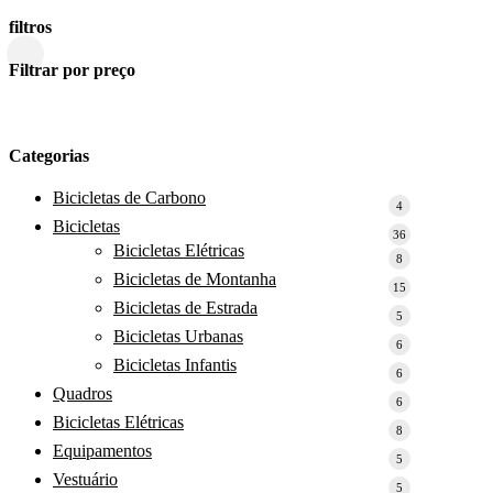
filtros
Close
Filtrar por preço
Filters
Categorias
Bicicletas de Carbono
4
4
Bicicletas
produtos
36
36
Bicicletas Elétricas
produtos
8
8
Bicicletas de Montanha
produtos
15
15
Bicicletas de Estrada
produtos
5
5
Bicicletas Urbanas
produtos
6
6
Bicicletas Infantis
produtos
6
6
Quadros
produtos
6
6
Bicicletas Elétricas
produtos
8
8
Equipamentos
produtos
5
5
Vestuário
produtos
5
5