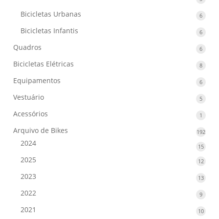
produ
Bicicletas Urbanas
6
6
produ
Bicicletas Infantis
6
6
produ
Quadros
6
6
produ
Bicicletas Elétricas
8
8
produ
Equipamentos
6
6
produ
Vestuário
5
5
produ
Acessórios
1
1
produ
Arquivo de Bikes
192
192
prod
2024
15
15
produ
2025
12
12
produ
2023
13
13
produ
2022
9
9
produ
2021
10
10