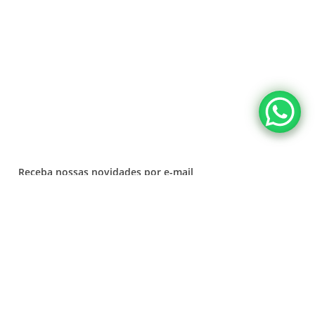
Privacidade
Termos e condições
Fale Conosco
Receba nossas novidades por e-mail
"
*
" indica campos obrigatórios
X/Twitter
Este campo é para fins de validação e não deve ser alterado.
Nome