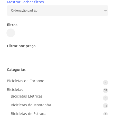
Mostrar
Fechar
filtros
filtros
Close
Filters
Filtrar por preço
Categorias
Bicicletas de Carbono
4
4
produ
Bicicletas
37
37
produ
Bicicletas Elétricas
8
8
produ
Bicicletas de Montanha
15
15
produ
Bicicletas de Estrada
5
5