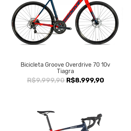
Bicicleta Groove Overdrive 70 10v
Tiagra
O
O
R$
9.999,90
R$
8.999,90
preço
preço
original
atual
era:
é:
R$9.999,90.
R$8.999