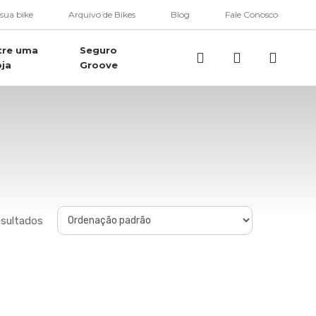
 sua bike
Arquivo de Bikes
Blog
Fale Conosco
tre uma
Seguro
Buscar..
account
oja
Groove
esultados