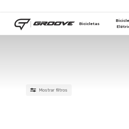
Skip
to
main
Bicicl
content
Bicicletas
Elétri
groove indie
Mostrar
filtros
PREÇO