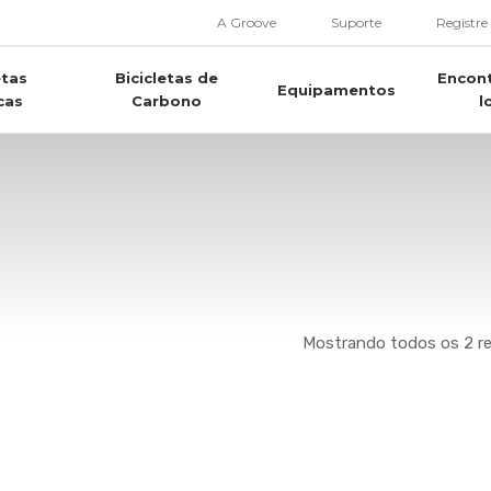
A Groove
Suporte
Registre
etas
Bicicletas de
Encon
Equipamentos
cas
Carbono
l
Mostrando todos os 2 r