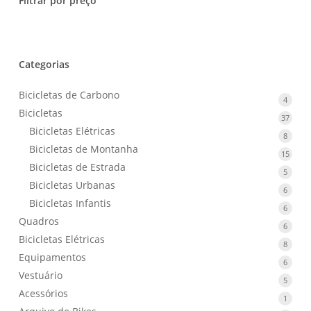
Filtrar por preço
Categorias
Bicicletas de Carbono
4
4
Bicicletas
produ
37
37
Bicicletas Elétricas
produ
8
8
Bicicletas de Montanha
produ
15
15
Bicicletas de Estrada
produ
5
5
Bicicletas Urbanas
produ
6
6
Bicicletas Infantis
produ
6
6
Quadros
produ
6
6
Bicicletas Elétricas
produ
8
8
Equipamentos
produ
6
6
Vestuário
produ
5
5
Acessórios
produ
1
1