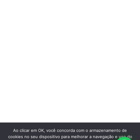
Institucional
Sobre a Groove
Imprensa
Encontre uma loja
Área do lojista
Trabalhe conosco
Blog
Suporte
Registre sua bike
Garantia
Downloads
Privacidade
Termos e condições
Ao clicar em OK, você concorda com o armazenamento de
Fale Conosco
cookies no seu dispositivo para melhorar a navegação e uso do