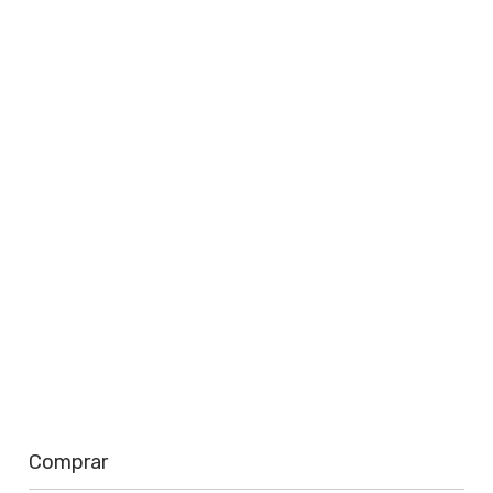
perto de você
Saiba mais
Comprar