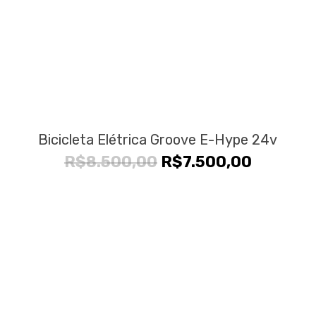
Bicicleta Elétrica Groove E-Hype 24v
O
O
R$
8.500,00
R$
7.500,00
preço
preço
original
atual
era:
é:
R$8.500,00.
R$7.500