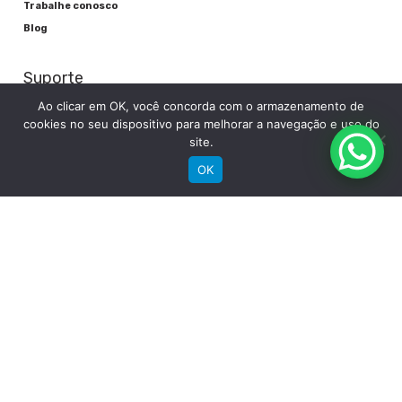
Trabalhe conosco
Blog
Suporte
Ao clicar em OK, você concorda com o armazenamento de
Registre sua bike
cookies no seu dispositivo para melhorar a navegação e uso do
site.
Garantia
Downloads
OK
Privacidade
Termos e condições
Fale Conosco
RECEBA NOSSAS NOVIDADES POR E-MAIL