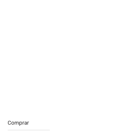
perto de você
Saiba mais
Comprar