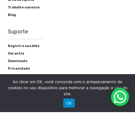
Trabalhe conosco
Blog
Suporte
Registre sua bike
Garantia
Downloads
Privacidade
Termos e condições
Ao clicar em OK, você concorda com o armazenamento de
Fale Conosco
cookies no seu dispositivo para melhorar a navegação e uso do
site.
OK
RECEBA NOSSAS NOVIDADES POR E-MAIL