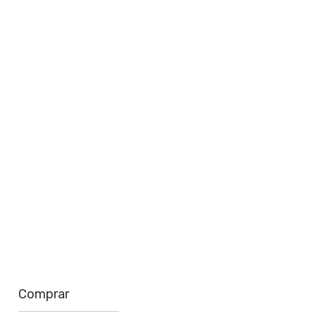
perto de você
Saiba mais
Comprar