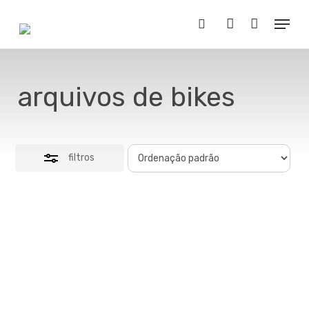
Skip
Menu
to
Close
Buscar..
account
main
Filters
content
arquivos de bikes
filtros