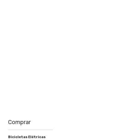
perto de você
Saiba mais
Comprar
Bicicletas Elétricas