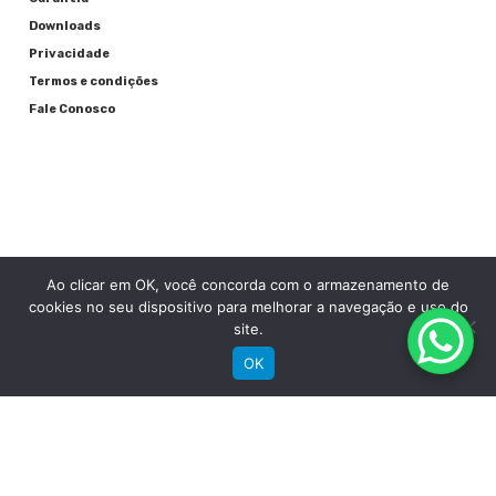
Downloads
Privacidade
Termos e condições
Fale Conosco
Ao clicar em OK, você concorda com o armazenamento de
RECEBA NOSSAS NOVIDADES POR E-MAIL
cookies no seu dispositivo para melhorar a navegação e uso do
site.
OK