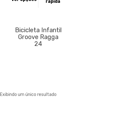
rápida
tem
várias
variantes.
As
Bicicleta Infantil
opções
Groove Ragga
podem
24
ser
escolhidas
na
página
do
produto
Exibindo um único resultado