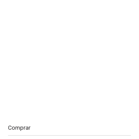
perto de você
Saiba mais
Comprar