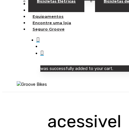
Bicicletas Elétricas
Bicicletas 
Bicicletas Elétricas
Bicicletas de Carbono
Equipamentos
Encontre uma loja
Seguro Groove
Buscar..
account
was successfully added to your cart.
Pressione "enter" para buscar ou ESC para sair
acessivel