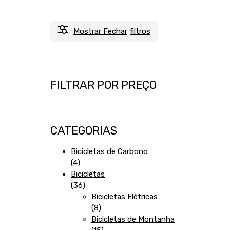
Mostrar
Fechar
filtros
FILTRAR POR PREÇO
CATEGORIAS
Bicicletas de Carbono
4
4
produtos
Bicicletas
36
36
produtos
Bicicletas Elétricas
8
8
produtos
Bicicletas de Montanha
15