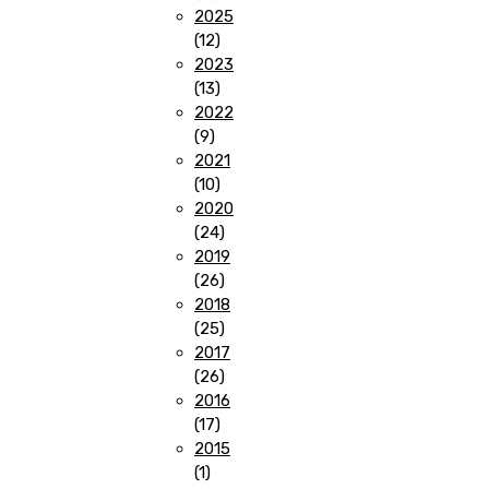
produtos
2025
12
12
produtos
2023
13
13
produtos
2022
9
9
produtos
2021
10
10
produtos
2020
24
24
produtos
2019
26
26
produtos
2018
25
25
produtos
2017
26
26
produtos
2016
17
17
produtos
2015
1
1