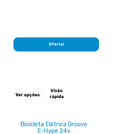
Oferta!
Este
Visão
produto
Ver opções
rápida
tem
várias
variantes.
As
Bicicleta Elétrica Groove
opções
E-Hype 24v
podem