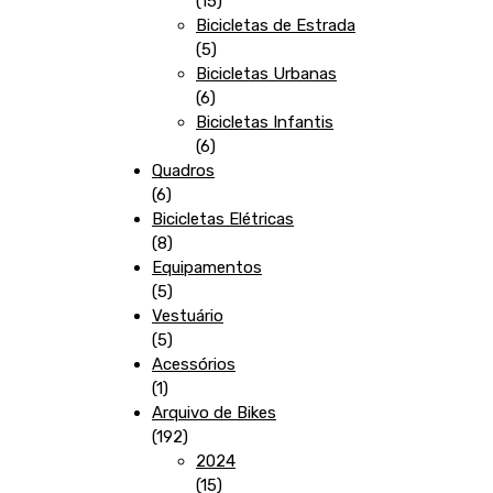
15
produtos
Bicicletas de Estrada
5
5
produtos
Bicicletas Urbanas
6
6
produtos
Bicicletas Infantis
6
6
produtos
Quadros
6
6
produtos
Bicicletas Elétricas
8
8
produtos
Equipamentos
5
5
produtos
Vestuário
5
5
produtos
Acessórios
1
1
produto
Arquivo de Bikes
192
192
produtos
2024
15
15