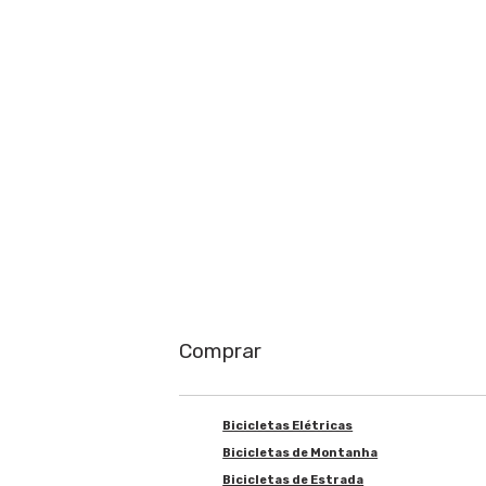
Saiba mais
Comprar
Bicicletas Elétricas
Bicicletas de Montanha
Bicicletas de Estrada