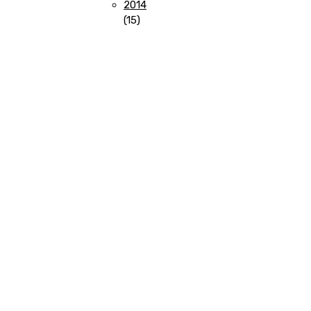
produto
2014
15
15
produtos