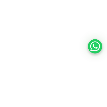
Suporte
Registre sua bike
Garantia
Downloads
Privacidade
Termos e condições
Fale Conosco
Receba nossas novidades por e-mail
"
*
" indica campos obrigatórios
LinkedIn