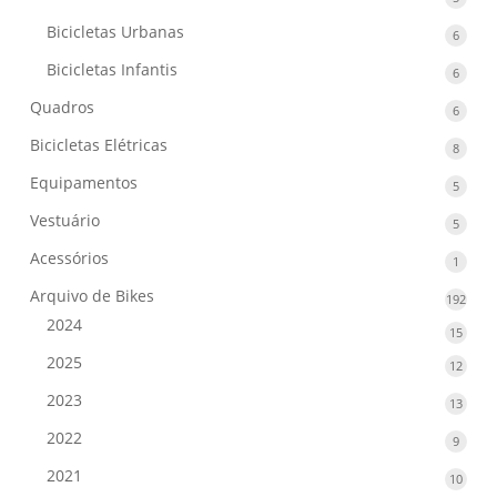
produ
Bicicletas Urbanas
6
6
produ
Bicicletas Infantis
6
6
produ
Quadros
6
6
produ
Bicicletas Elétricas
8
8
produ
Equipamentos
5
5
produ
Vestuário
5
5
produ
Acessórios
1
1
produ
Arquivo de Bikes
192
192
prod
2024
15
15
produ
2025
12
12
produ
2023
13
13
produ
2022
9
9
produ
2021
10
10