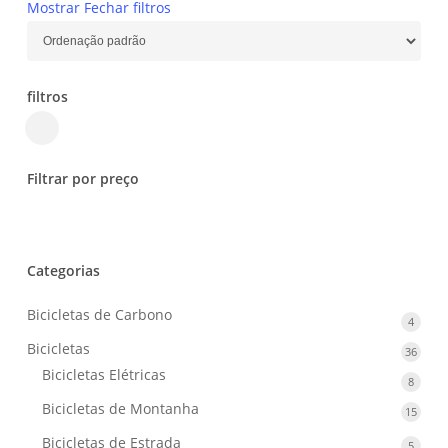
Mostrar
Fechar
filtros
filtros
Close
Filters
Filtrar por preço
Categorias
Bicicletas de Carbono
4
4
produ
Bicicletas
36
36
produ
Bicicletas Elétricas
8
8
produ
Bicicletas de Montanha
15
15
produ
Bicicletas de Estrada
5
5