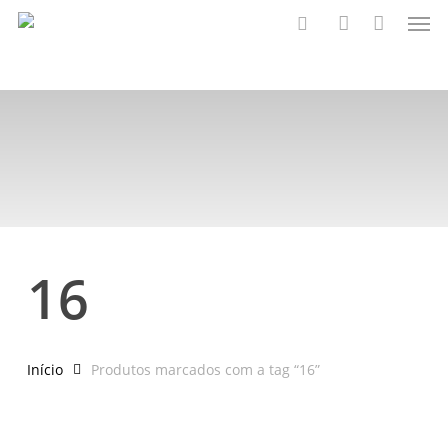
Men
Skip
to
Buscar..
account
main
content
16
16
Início
Produtos marcados com a tag “16”