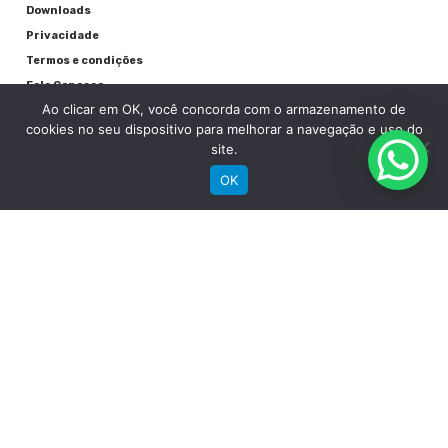
Cubos
Downloads
Privacidade
Groove Alumínio
Termos e condições
Raios
Fale Conosco
Ao clicar em OK, você concorda com o armazenamento de
Preto
cookies no seu dispositivo para melhorar a navegação e uso do
site.
Aros
OK
Groove Aluminio Parede Dupla
Pneu
RECEBA NOSSAS NOVIDADES POR E-MAIL
Chaoyang MTB 29"x 2.10"
Detalhes
Garantia quadro