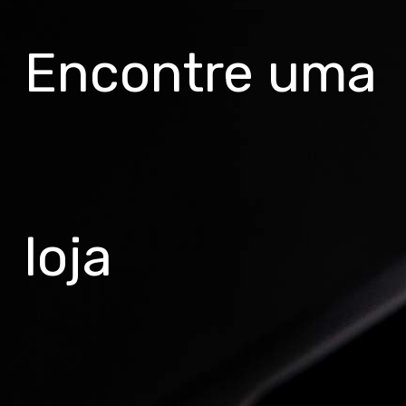
trava
Guidão
Encontre uma
Groove 31,8mm 680mm
Mesa
Groove Alumínio 31,8mm
Canote
Groove Alumínio 27,2mm
loja
Abraçadeira de selim
Groove Blocagem alumínio 31,8mm
Selim
Groove MTB