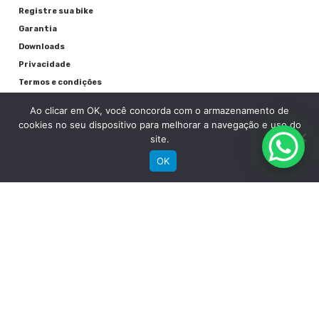
Rodas
Registre sua bike
Garantia
Downloads
Cubos
Privacidade
Groove Alumínio
Termos e condições
Fale Conosco
Raios
Ao clicar em OK, você concorda com o armazenamento de
cookies no seu dispositivo para melhorar a navegação e uso do
Preto
site.
OK
Aros
Groove Aluminio Parede Dupla
Pneu
RECEBA NOSSAS NOVIDADES POR E-MAIL
Chaoyang MTB 29"x 2.10"
Detalhes