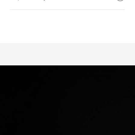
Cockpit
Tamanhos
15 - 17 - 19 - 20,5 / 29"
Cor
Azul/grafite/vermelho/preto
Quadro
Groove Alumínio "Garantia Vitalícia"
Suspensão
Suspensão Groove 80mm crown Alloy c/