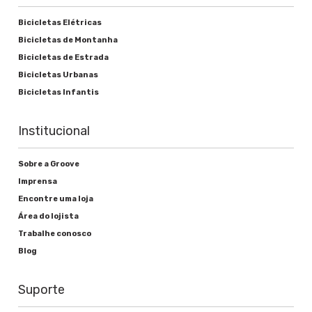
Cassete ou roda livre
Bicicletas Elétricas
Shimano TZ21 14-28D 7s
Bicicletas de Montanha
Bicicletas de Estrada
Movimento central
Bicicletas Urbanas
Groove Selado "Smooth Tunning"
Bicicletas Infantis
Institucional
Freios
Sobre a Groove
Imprensa
Alavanca de freio
Encontre uma loja
Shimano BL-M315
Área do lojista
Trabalhe conosco
Freio
Blog
Shimano hidráulico BR-M315
Suporte