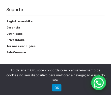
Freio
Suporte
Shimano Disco BR-M375 Mecânico
Registre sua bike
Garantia
Rodas
Downloads
Privacidade
Cubos
Termos e condições
Fale Conosco
Groove Alumínio Rolamento c/Blocagem
Disc
Raios
Ao clicar em OK, você concorda com o armazenamento de
cookies no seu dispositivo para melhorar a navegação e uso do
Inox
site.
OK
Aros
RECEBA NOSSAS NOVIDADES POR E-MAIL
Groove Aluminio Parede Dupla
Pneu