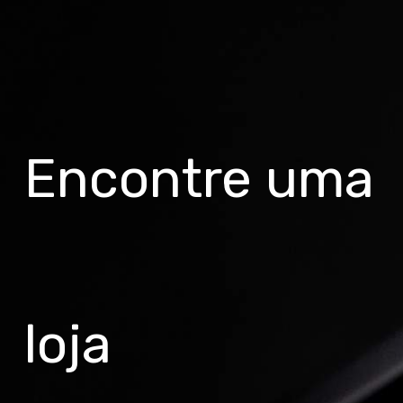
Groove Alumínio "Garantia Vitalícia"
Suspensão
Suspensão SR Suntour XCT 100mm
Guidão
Encontre uma
Groove Alumínio 31.8mm 680mm
Mesa
Groove Alumínio 31.8mm
Canote
Groove Alumínio 27,2mm
loja
Abraçadeira de selim
Groove Blocagem alumínio 31,8mm