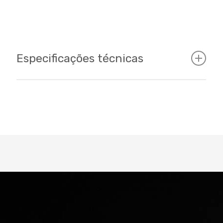
Especificações técnicas
Cockpit
Tamanhos
15 - 17 - 19 - 21 / 27.5"
Cor
Preta/branca/vermelha
Quadro