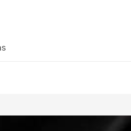
as
Tamanhos
15 - 17 - 19 - 20,5 / 29
Cor
Grafite/azul
Quadro