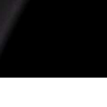
Selim
Groove MTB by Velo
Câmbio traseiro
Shimano XT RD-M8000 Shadow Plus 10v x
Trocador
Shimano SLX SL-M7000
Pedivela
Shimano SLX FC-M7000-11 34T
Corrente
Institucional
Shimano CN-HG601