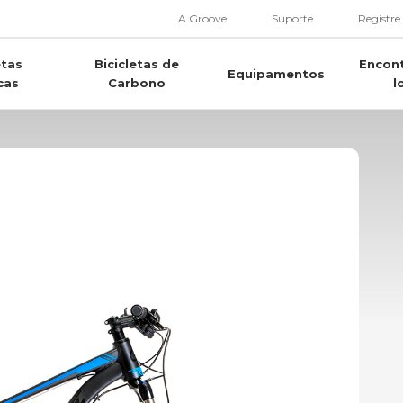
A Groove
Suporte
Registre
etas
Bicicletas de
Encon
Equipamentos
cas
Carbono
l