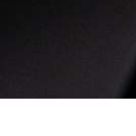
perto de você
Transmissão
Saiba mais
Comprar