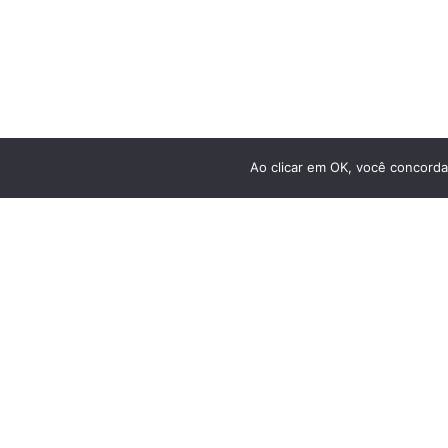
Bicicletas Elétricas
Bicicletas de Montanha
Bicicletas de Estrada
Bicicletas Urbanas
Bicicletas Infantis
Ao clicar em OK, você concorda
Freios
RECEBA NOSSAS NOVIDADES POR E-MAIL
Rodas