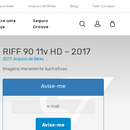
Menu
 sua bike
Arquivo de Bikes
Blog
Fale Conosco
tre uma
Seguro
Buscar..
account
oja
Groove
RIFF 90 11v HD – 2017
2017
Arquivo de Bikes
Imagens meramente ilustrativas.
Avise-me