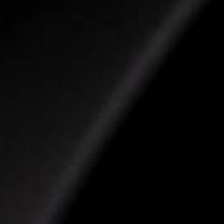
Groove Alumínio "X-Lite" "Garantia Vitalícia"
Suspensão
Suspensão Rock Shox 30 Silver SA tapered 
Guidão
Groove Alumínio 31.8mm 680mm
Mesa
loja
Groove Alumínio 31.8mm
Canote
Groove Alumínio 27,2mm
Abraçadeira de selim
Groove Blocagem alumínio 31,8mm