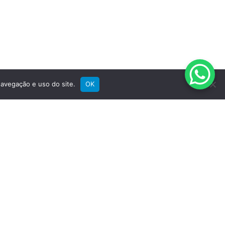
Registre sua bike
Garantia
Downloads
Privacidade
Termos e condições
Fale Conosco
avegação e uso do site.
OK
SIGA A GROOVE NAS REDES
Instagram
Instagram
Instagram
Instagram