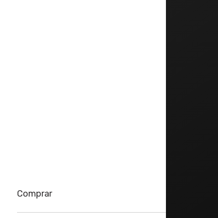
Groove Blocagem alumínio
31,8mm
Selim
Saiba mais
Groove MTB by Velo
Transmissão
Câmbio traseiro
Shimano SLX RD-M7000
Shadow Plus 10V
Comprar
Câmbio dianteiro