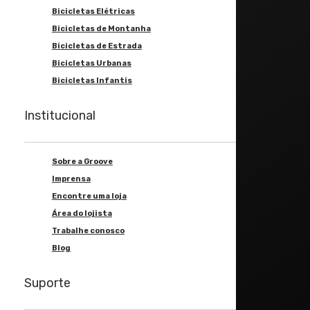
Bicicletas Elétricas
Shimano Deore FD-M618 2V
Bicicletas de Montanha
Bicicletas de Estrada
Bicicletas Urbanas
Trocador
Bicicletas Infantis
Shimano Deore SL-M610
Institucional
Pedivela
Sobre a Groove
Imprensa
Shimano Deore FC-M617 38/24T
Encontre uma loja
Área do lojista
Trabalhe conosco
Corrente
Blog
Shimano HG54 10v
Suporte