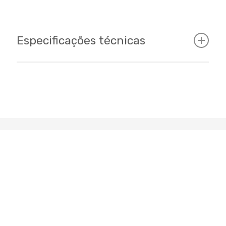
Especificações técnicas
Cockpit
Tamanhos
S - M - L
Cor
Azul / Verde / Rosa / Roxo
Transmissão