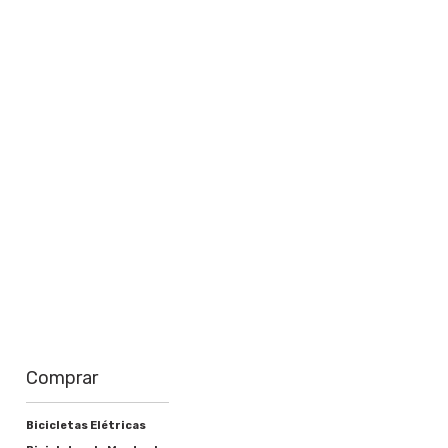
Câmbio traseiro
Shimano Tourney TX800 8V
Câmbio dianteiro
Shimano TY-700 3v
Saiba mais
Trocador
Shimano EZ Fire-EF500 8V
Pedivela
Shimano FC-TY301 42/34/24T
Corrente
Comprar
Shimano HG40
Cassete ou roda livre
Bicicletas Elétricas