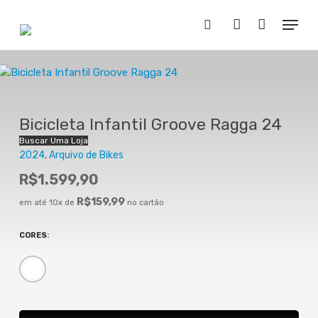
Skip
Menu
to
Buscar..
account
main
content
Bicicleta Infantil Groove Ragga 24
Buscar Uma Loja
2024
Arquivo de Bikes
R$
1.599,90
R$
159,99
em até 10x de
no cartão
CORES
: