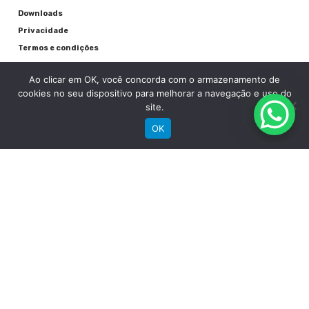
Detalhes
Downloads
Privacidade
Peso
Termos e condições
Fale Conosco
12,6 Kg
Ao clicar em OK, você concorda com o armazenamento de
cookies no seu dispositivo para melhorar a navegação e uso do
Garantia componentes
site.
06 meses
OK
RECEBA NOSSAS NOVIDADES POR E-MAIL