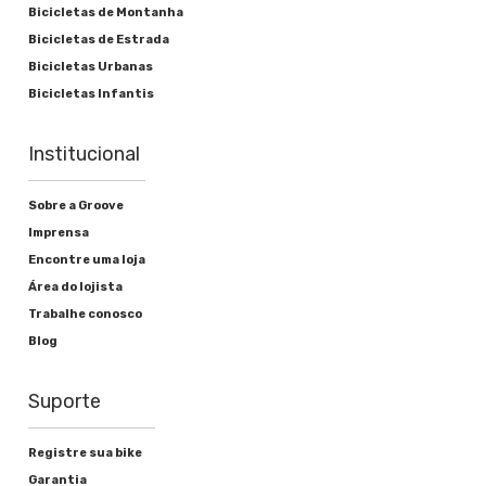
Bicicletas de Montanha
Bicicletas de Estrada
Rodas
Bicicletas Urbanas
Bicicletas Infantis
Cubos
Institucional
Aço
Raios
Sobre a Groove
Imprensa
Aço Preto
Encontre uma loja
Aros
Área do lojista
Trabalhe conosco
Alumínio
Blog
Pneu
Suporte
Chaoyang MTB 24
Registre sua bike
Garantia