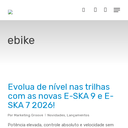
Skip
Menu
to
Buscar..
account
main
content
ebike
Evolua de nível nas trilhas
com as novas E-SKA 9 e E-
SKA 7 2026!
Por
Marketing Groove
Novidades
,
Lançamentos
Potência elevada, controle absoluto e velocidade sem