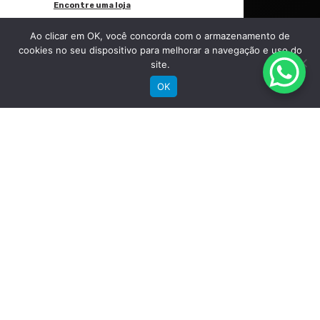
Encontre uma loja
Área do lojista
Ao clicar em OK, você concorda com o armazenamento de
Trabalhe conosco
cookies no seu dispositivo para melhorar a navegação e uso do
Blog
site.
OK
Suporte
Registre sua bike
Garantia
Downloads
Privacidade
Termos e condições
Fale Conosco