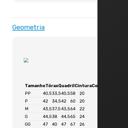
Geometria
Tamanho
Tórax
Quadril
Cintura
Costas
Braço
PP
40,5
33,5
40,5
58
20
P
42
34,5
42
60
20
M
43,5
37,5
43,5
64
22
G
44,5
38
44,5
65
24
GG
47
40
47
67
26