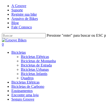
Skip
A Groove
to
Suporte
main
Registre sua bike
content
Arquivo de Bikes
Blog
Fale Conosco
Pressione "enter" para buscar ou ESC pa
Close
Search
Buscar..
account
0
Menu
Bicicletas
Bicicletas Elétricas
Bicicletas de Montanha
Bicicletas de Estrada
Bicicletas Urbanas
Bicicletas Infantis
Quadros
Bicicletas Elétricas
Bicicletas de Carbono
Equipamentos
Encontre uma loja
Seguro Groove