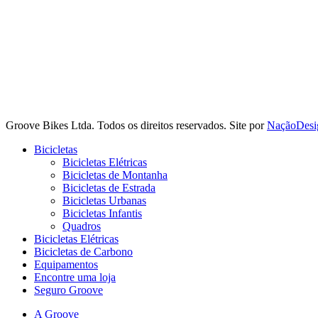
Siga a Groove nas redes
Instagram
Instagram
Instagram
Instagram
Groove Bikes Ltda. Todos os direitos reservados. Site por
NaçãoDesi
Close
Bicicletas
Menu
Bicicletas Elétricas
Bicicletas de Montanha
Bicicletas de Estrada
Bicicletas Urbanas
Bicicletas Infantis
Quadros
Bicicletas Elétricas
Bicicletas de Carbono
Equipamentos
Encontre uma loja
Seguro Groove
A Groove