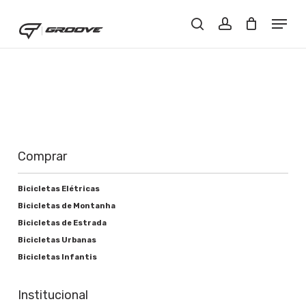
Skip
Menu
Menu
to
Buscar..
account
main
content
Comprar
Bicicletas Elétricas
Bicicletas de Montanha
Bicicletas de Estrada
Bicicletas Urbanas
Bicicletas Infantis
Institucional