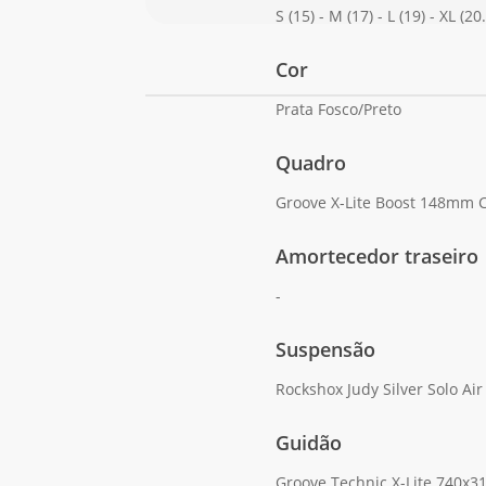
S (15) - M (17) - L (19) - XL (20
Cor
Prata Fosco/Preto
Quadro
Groove X-Lite Boost 148mm C
Amortecedor traseiro
-
Suspensão
Rockshox Judy Silver Solo A
Guidão
Groove Technic X-Lite 740x