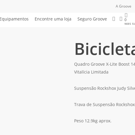
A Groove
Buscar.
acco
Equipamentos
Encontre uma loja
Seguro Groove
0
was su
Biciclet
Quadro Groove X-Lite Boost 
Vitalícia Limitada
Suspensão Rockshox Judy Sil
Trava de Suspensão Rockshox
Peso 12.9kg aprox.