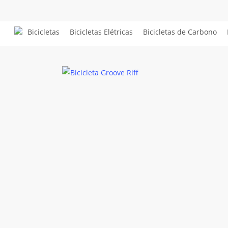
Skip
to
Bicicletas
Bicicletas Elétricas
Bicicletas de Carbono
main
content