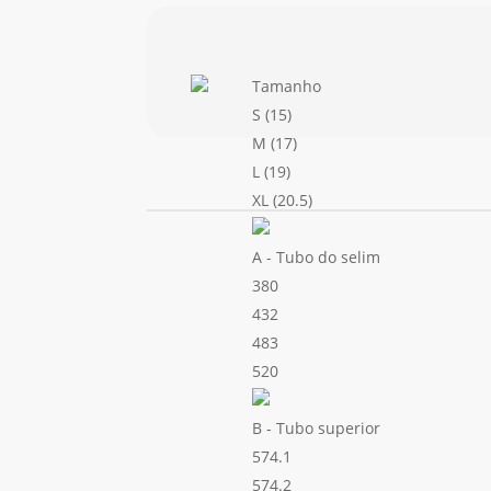
Tamanho
S (15)
M (17)
L (19)
XL (20.5)
A - Tubo do selim
380
432
483
520
B - Tubo superior
574.1
574.2