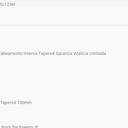
.5) / 29er
abeamento Interno Tapered Garantia Vitalícia Limitada
ir Tapered 100mm
31.8mm Backsweep 9º