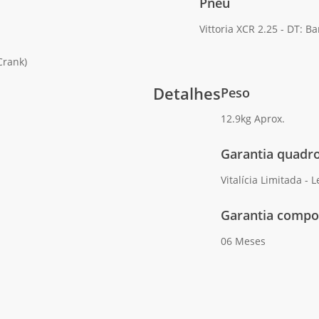
Pneu
Vittoria XCR 2.25 - DT: B
Crank)
Detalhes
Peso
12.9kg Aprox.
Garantia quadr
Vitalícia Limitada - 
Garantia compo
06 Meses