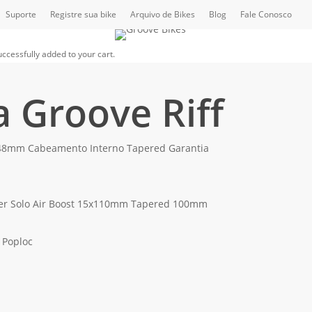
Suporte
Registre sua bike
Arquivo de Bikes
Blog
Fale Conosco
.
unt
ccessfully added to your cart.
a Groove Riff
148mm Cabeamento Interno Tapered Garantia
ver Solo Air Boost 15x110mm Tapered 100mm
 Poploc