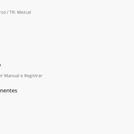
arzo / TR: Mezcal
o
Ler Manual e Registrar
nentes