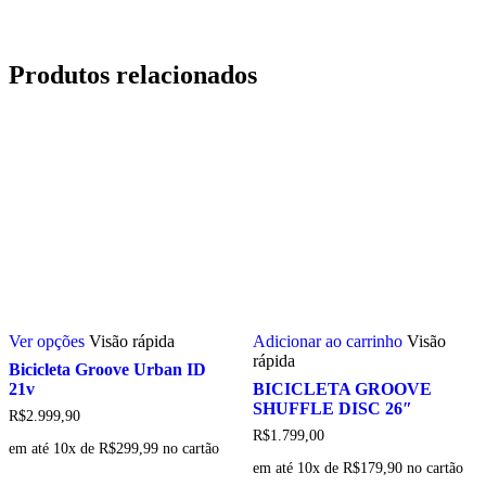
Produtos relacionados
Este
Ver opções
Visão rápida
Adicionar ao carrinho
Visão
produto
rápida
tem
Bicicleta Groove Urban ID
várias
21v
BICICLETA GROOVE
variantes.
SHUFFLE DISC 26″
R$
2.999,90
As
R$
1.799,00
opções
em até 10x de
R$
299,99
no cartão
podem
em até 10x de
R$
179,90
no cartão
ser