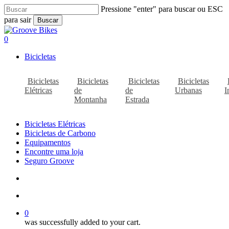
Skip
Pressione "enter" para buscar ou ESC
to
para sair
Buscar
main
Close
content
Search
Buscar..
account
0
Menu
Bicicletas
Bicicletas
Bicicletas
Bicicletas
Bicicletas
Elétricas
de
de
Urbanas
I
Montanha
Estrada
Bicicletas Elétricas
Bicicletas de Carbono
Equipamentos
Encontre uma loja
Seguro Groove
Buscar..
account
0
was successfully added to your cart.