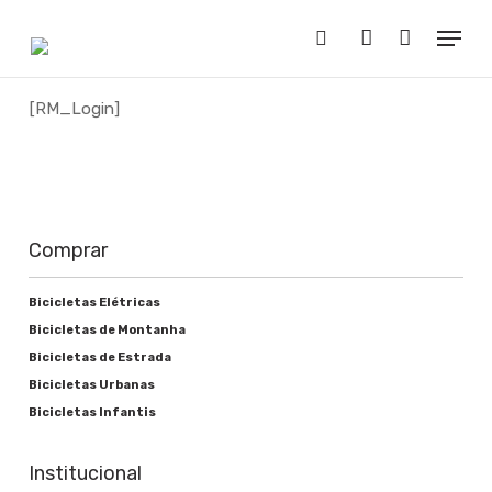
Skip
Menu
to
Buscar..
account
main
content
[RM_Login]
Comprar
Bicicletas Elétricas
Bicicletas de Montanha
Bicicletas de Estrada
Bicicletas Urbanas
Bicicletas Infantis
Institucional